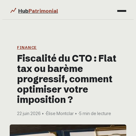
Hub
Patrimonial
Finance
Immobilier
FINANCE
Fiscalité du CTO : Flat
Business
tax ou barème
Éducation & Emploi
progressif, comment
optimiser votre
imposition ?
22 juin 2026
·
Élise Montclar
·
5 min de lecture