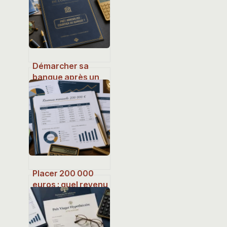
Démarcher sa
banque après un
courtier : les 3
risques majeurs
pour votre dossier
immobilier
Placer 200 000
euros : quel revenu
mensuel espérer
selon votre profil ?