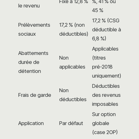
Fixe à 12,8 %
%, 41 % ou
le revenu
45 %
17,2 % (CSG
Prélèvements
17,2 % (non
déductible à
sociaux
déductibles)
6,8 %)
Applicables
Abattements
Non
(titres
durée de
applicables
pré-2018
détention
uniquement)
Déductibles
Non
Frais de garde
des revenus
déductibles
imposables
Sur option
Application
Par défaut
globale
(case 2OP)