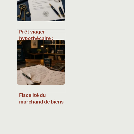
Prêt viager
hypothécaire :
quelles banques le
proposent et
comment obtenir
ce financement ?
Fiscalité du
marchand de biens
: 4 leviers pour
sécuriser vos
opérations et
votre rentabilité