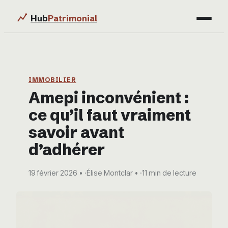
Hub
Patrimonial
Finance
Immobilier
IMMOBILIER
Amepi inconvénient :
Business
ce qu’il faut vraiment
Éducation & Emploi
savoir avant
d’adhérer
19 février 2026
·
Élise Montclar
·
11 min de lecture