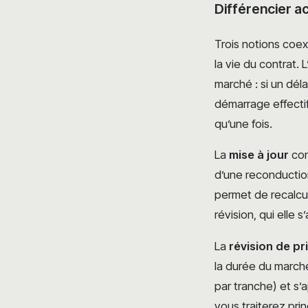
Différencier ac
Trois notions coe
la vie du contrat. L
marché : si un déla
démarrage effectif 
qu’une fois.
La
mise à jour
con
d’une reconductio
permet de recalcul
révision, qui elle 
La
révision de pr
la durée du marché
par tranche) et s’
vous traiterez pri