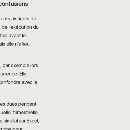
s confusions
ents distincts de
t de l’exécution du
fois avant le
s elle n’a lieu
, par exemple lors
rrence. Elle
 confondre avec la
mes dues pendant
lle, trimestrielle,
e simulateur Excel,
ctions pour