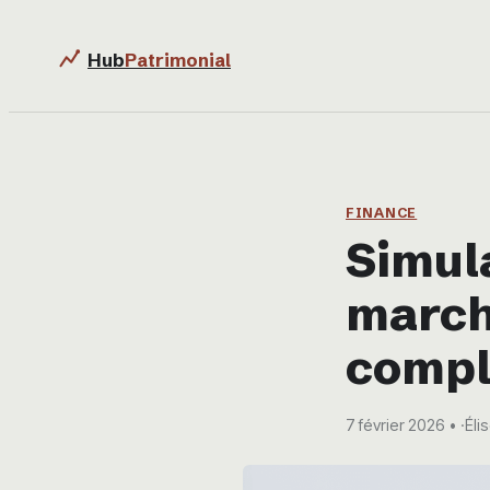
Hub
Patrimonial
FINANCE
Simula
marché
compl
7 février 2026
·
Éli