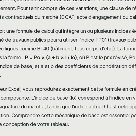
tivement. Pour tenir compte de ces variations, une clause de r
s contractuels du marché (CCAP, acte d’engagement ou cah
it une formule de calcul qui intègre un ou plusieurs indices
 de travaux publics pourra utiliser l’indice TP01 (travaux pu
cifiques comme BT40 (bâtiment, tous corps d’état). La formul
 la forme :
P = Po × (a + b × I / Io)
, où P est le prix révisé, Po le
 l’indice de base, et a et b des coefficients de pondération déf
.
eur Excel, vous reproduirez exactement cette formule en cré
composante. L’indice de base (Io) correspond à l’indice en
 signature du marché, tandis que l’indice actuel (I) est celui ap
ation. Comprendre cette mécanique de base est essentiel po
la conception de votre tableau.