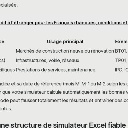
cialisée.
dit à l'étranger pour les Français : banques, conditions et
ce
Usage principal
Exemp
Marchés de construction neuve ou rénovation
BT01,
cs)
Infrastructures, voirie, réseaux
TP01,
cifiques
Prestations de services, maintenance
IPC, 
ndice et sa date de référence (mois M, M-1 ou M-2 selon les 
r que votre simulateur calcule automatiquement les bonnes v
iode peut fausser totalement les résultats et entraîner des c
antes.
ne structure de simulateur Excel fiable 