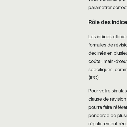
paramétrer correc
Rôle des indice
Les indices officie
formules de révisi
déclinés en plusie
coûts : main-d’œuv
spécifiques, comme
(IPC).
Pour votre simulat
clause de révisio
pourra faire référ
pondérée de plusie
régulièrement récu