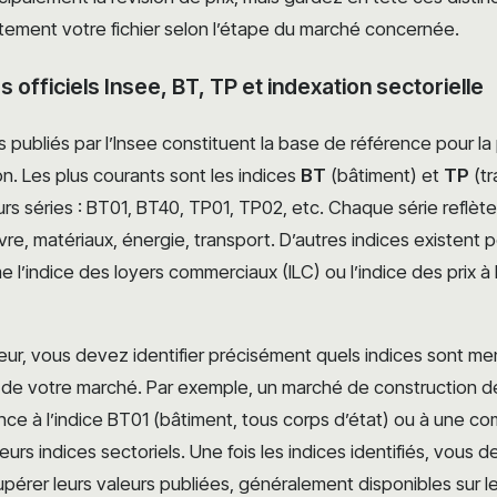
tement votre fichier selon l’étape du marché concernée.
s officiels Insee, BT, TP et indexation sectorielle
ls publiés par l’Insee constituent la base de référence pour la
on. Les plus courants sont les indices
BT
(bâtiment) et
TP
(tr
urs séries : BT01, BT40, TP01, TP02, etc. Chaque série reflè
re, matériaux, énergie, transport. D’autres indices existent 
 l’indice des loyers commerciaux (ILC) ou l’indice des prix 
eur, vous devez identifier précisément quels indices sont me
n de votre marché. Par exemple, un marché de construction d
ence à l’indice BT01 (bâtiment, tous corps d’état) ou à une c
urs indices sectoriels. Une fois les indices identifiés, vous d
pérer leurs valeurs publiées, généralement disponibles sur le 