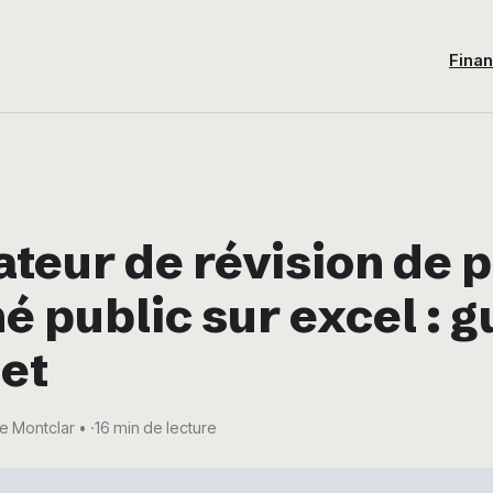
Fina
teur de révision de p
 public sur excel : g
et
se Montclar
·
16 min de lecture