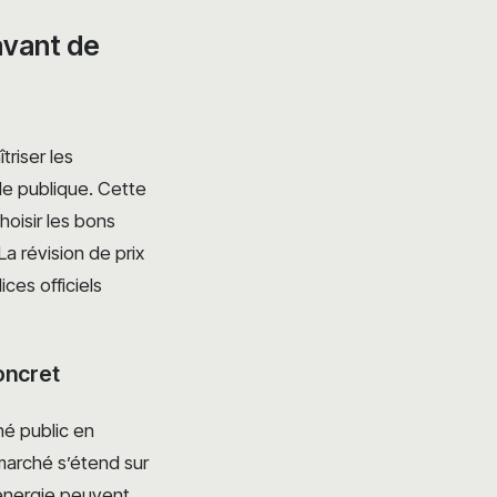
avant de
triser les
de publique. Cette
oisir les bons
La révision de prix
ces officiels
oncret
hé public en
marché s’étend sur
’énergie peuvent