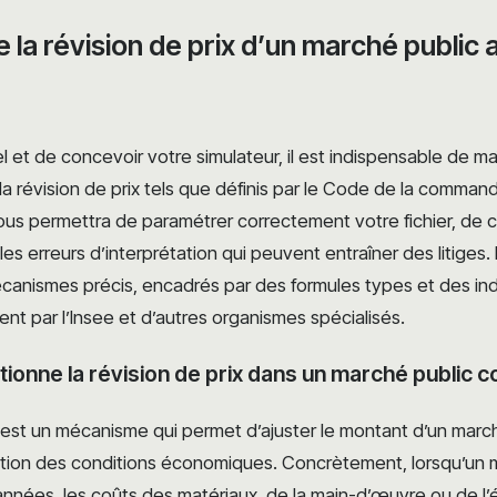
la révision de prix d’un marché public 
l et de concevoir votre simulateur, il est indispensable de maî
 révision de prix tels que définis par le Code de la comman
us permettra de paramétrer correctement votre fichier, de ch
 les erreurs d’interprétation qui peuvent entraîner des litiges. 
anismes précis, encadrés par des formules types et des indi
ent par l’Insee et d’autres organismes spécialisés.
onne la révision de prix dans un marché public c
x est un mécanisme qui permet d’ajuster le montant d’un marc
lution des conditions économiques. Concrètement, lorsqu’un 
années, les coûts des matériaux, de la main-d’œuvre ou de l