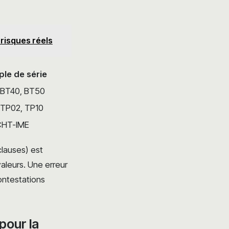
 risques réels
le de série
 BT40, BT50
 TP02, TP10
ICHT-IME
clauses) est
aleurs. Une erreur
ontestations
pour la