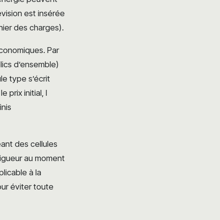
évision est insérée
ier des charges).
 économiques. Par
blics d’ensemble)
e type s’écrit
 prix initial, I
inis
ant des cellules
 vigueur au moment
plicable à la
ur éviter toute