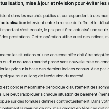
tualisation, mise à jour et révision pour éviter le
xistent dans les marchés publics et correspondent à des mom
’
actualisation
intervient entre la remise de l’offre et le débu
i important s’est écoulé, le prix peut être actualisé une seule 
des prestations. Cette opération utilise aussi des indices, mai
cerne les situations où une ancienne offre doit être adaptée
n ou d’un nouveau marché passé sans nouvelle mise en concu
er les prix sur la base des derniers indices connus. À ne pas
s’applique tout au long de l’exécution du marché.
ix
est donc le mécanisme périodique d’ajustement des som
. Elle peut s’appliquer à chaque situation de paiement (mensue
appuie sur des formules définies contractuellement. Dans votr
ncipalement la révision de prix, mais gardez en tête ces distin