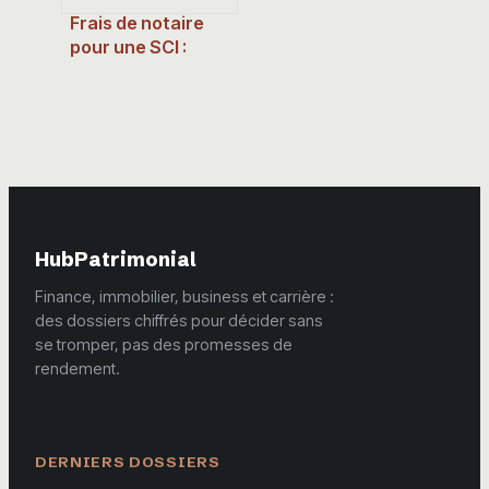
Frais de notaire
pour une SCI :
barème, calcul et 3
leviers pour
réduire la note
HubPatrimonial
Finance, immobilier, business et carrière :
des dossiers chiffrés pour décider sans
se tromper, pas des promesses de
rendement.
DERNIERS DOSSIERS