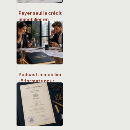
Payer seul le crédit
immobilier en
indivision : les
risques financiers
et les solutions
pour protéger
votre
investissement
Podcast immobilier
: 5 formats pour
muscler vos
investissements
et votre expertise