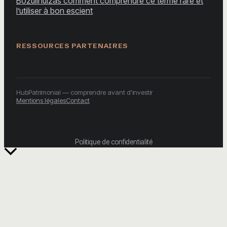
Bozullhuizas comment comprendre ce terme rare et
l’utiliser à bon escient
RESSOURCES PARTENAIRES
HubPatrimonial — comprendre avant d'investir
Mentions légales
Contact
Politique de confidentialité
Retour
en
haut