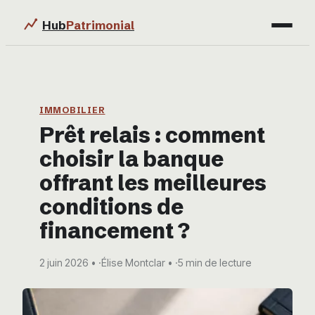
Hub
Patrimonial
Finance
Immobilier
IMMOBILIER
Prêt relais : comment
Business
choisir la banque
Éducation & Emploi
offrant les meilleures
conditions de
financement ?
2 juin 2026
·
Élise Montclar
·
5 min de lecture