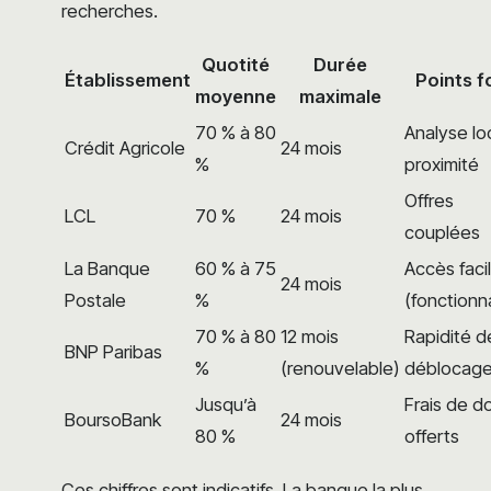
recherches.
Quotité
Durée
Établissement
Points f
moyenne
maximale
70 % à 80
Analyse lo
Crédit Agricole
24 mois
%
proximité
Offres
LCL
70 %
24 mois
couplées
La Banque
60 % à 75
Accès facil
24 mois
Postale
%
(fonctionn
70 % à 80
12 mois
Rapidité d
BNP Paribas
%
(renouvelable)
déblocag
Jusqu’à
Frais de d
BoursoBank
24 mois
80 %
offerts
Ces chiffres sont indicatifs. La banque la plus