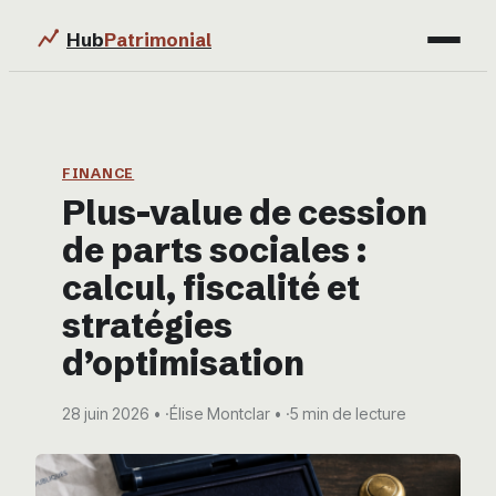
Hub
Patrimonial
Finance
Immobilier
FINANCE
Plus-value de cession
Business
de parts sociales :
Éducation & Emploi
calcul, fiscalité et
stratégies
d’optimisation
28 juin 2026
·
Élise Montclar
·
5 min de lecture