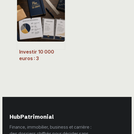
héritage : les
enfants peuvent-
ils être réellement
déshérités ?
Investir 10 000
euros : 3
stratégies pour
faire fructifier
votre capital selon
votre profil
HubPatrimonial
Finance, immobilier, business et carrière :
des dossiers chiffrés pour décider sans