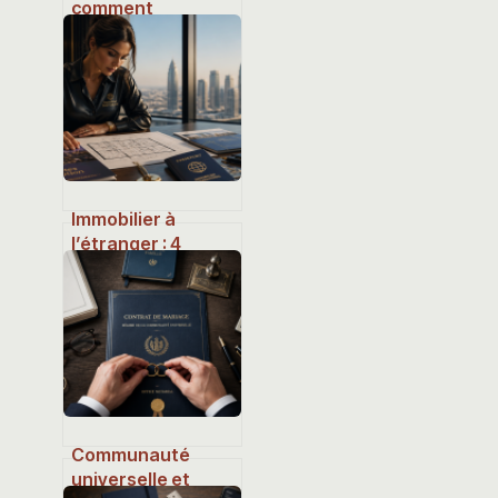
comment
fonctionne ce
paiement en
plusieurs fois en
ligne
Immobilier à
l’étranger : 4
étapes pour
diversifier,
sécuriser et
rentabiliser son
capital
Communauté
universelle et