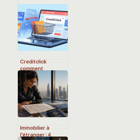
Creditclick
comment
fonctionne ce
paiement en
plusieurs fois en
ligne
Immobilier à
l’étranger : 4