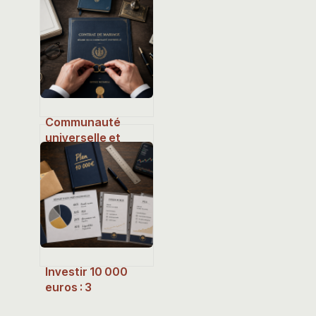
étapes pour
diversifier,
sécuriser et
rentabiliser son
capital
Communauté
universelle et
héritage : les
enfants peuvent-
ils être réellement
déshérités ?
Investir 10 000
euros : 3
stratégies pour