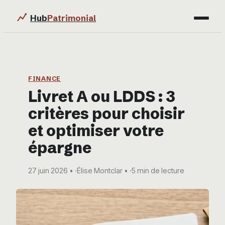
Hub
Patrimonial
Finance
Immobilier
FINANCE
Livret A ou LDDS : 3
Business
critères pour choisir
Éducation & Emploi
et optimiser votre
épargne
27 juin 2026
·
Élise Montclar
·
5 min de lecture