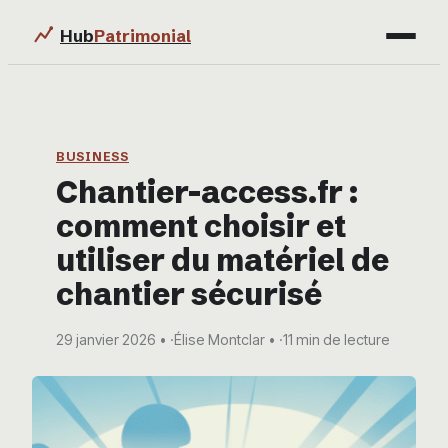
Hub
Patrimonial
Finance
Immobilier
BUSINESS
Chantier-access.fr :
Business
comment choisir et
Éducation & Emploi
utiliser du matériel de
chantier sécurisé
29 janvier 2026
·
Élise Montclar
·
11 min de lecture