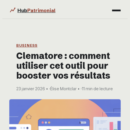
Hub
Patrimonial
Finance
Immobilier
BUSINESS
Clematore : comment
Business
utiliser cet outil pour
Éducation & Emploi
booster vos résultats
23 janvier 2026
·
Élise Montclar
·
11 min de lecture