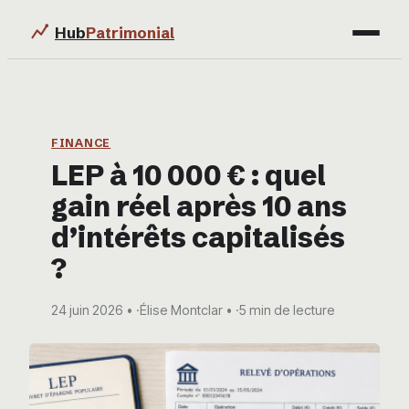
Hub
Patrimonial
Finance
Immobilier
FINANCE
LEP à 10 000 € : quel
Business
gain réel après 10 ans
Éducation & Emploi
d’intérêts capitalisés
?
24 juin 2026
·
Élise Montclar
·
5 min de lecture