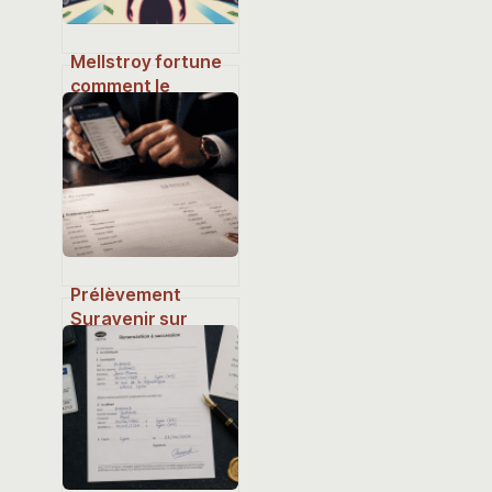
Mellstroy fortune
comment le
streamer a bâti et
fait évoluer sa
richesse
Prélèvement
Suravenir sur
votre compte : est-
ce une erreur, une
fraude ou un
contrat oublié ?