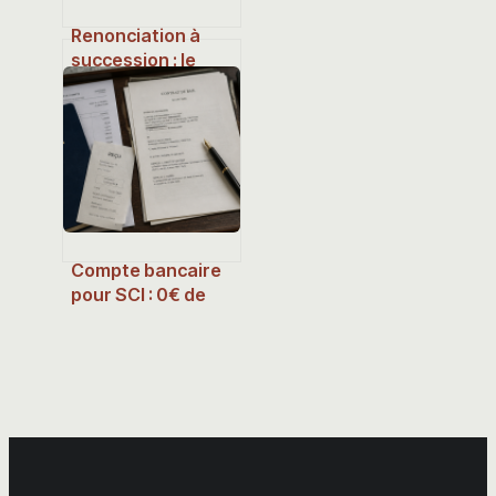
Renonciation à
succession : le
formulaire Cerfa
15828*05 pour
protéger votre
patrimoine
Compte bancaire
pour SCI : 0€ de
frais et 3 critères
pour choisir la
bonne offre