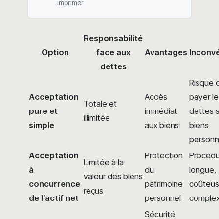
imprimer
Responsabilité
Option
face aux
Avantages
Inconv
dettes
Risque 
Acceptation
Accès
payer le
Totale et
pure et
immédiat
dettes s
illimitée
simple
aux biens
biens
personn
Acceptation
Protection
Procédu
Limitée à la
à
du
longue,
valeur des biens
concurrence
patrimoine
coûteus
reçus
de l’actif net
personnel
comple
Sécurité