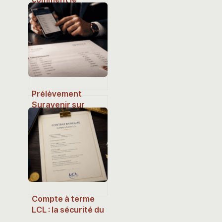
streamer a bâti et
fait évoluer sa
richesse
Prélèvement
Suravenir sur
votre compte : est-
ce une erreur, une
fraude ou un
contrat oublié ?
Compte à terme
LCL : la sécurité du
capital justifie-t-