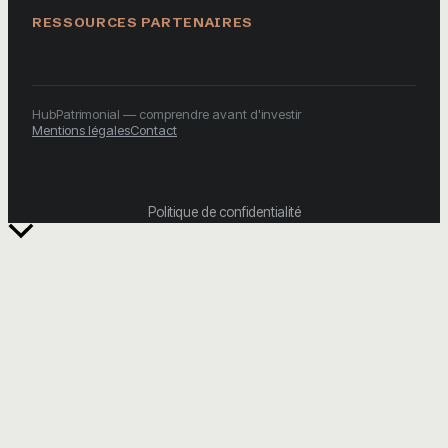
RESSOURCES PARTENAIRES
HubPatrimonial — comprendre avant d'investir
Mentions légales
Contact
Politique de confidentialité
Retour
en
haut