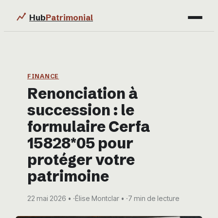
Hub
Patrimonial
Finance
Immobilier
FINANCE
Renonciation à
Business
succession : le
Éducation & Emploi
formulaire Cerfa
15828*05 pour
protéger votre
patrimoine
22 mai 2026
·
Élise Montclar
·
7 min de lecture