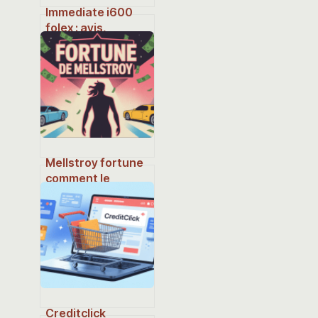
Immediate i600
folex : avis,
fonctionnement et
guide d’utilisation
complet
Mellstroy fortune
comment le
streamer a bâti et
fait évoluer sa
richesse
Creditclick