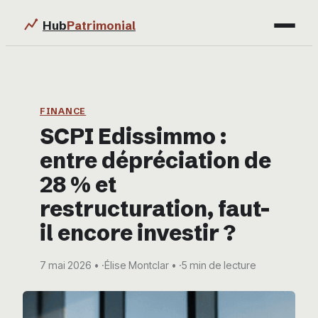
Hub
Patrimonial
Finance
Immobilier
FINANCE
SCPI Edissimmo :
Business
entre dépréciation de
Éducation & Emploi
28 % et
restructuration, faut-
il encore investir ?
7 mai 2026
·
Élise Montclar
·
5 min de lecture