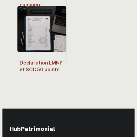
comment
fonctionne ce
paiement en
plusieurs fois en
ligne
Déclaration LMNP
et SCI : 50 points
de contrôle pour
sécuriser votre
liasse et réduire
vos coûts
HubPatrimonial