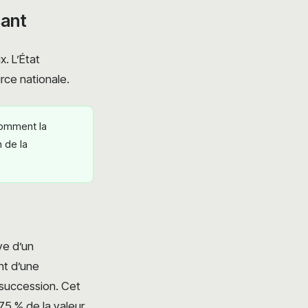
sant
. L’État
rce nationale.
omment la
n de la
ve d’un
nt d’une
 succession. Cet
 75 % de la valeur