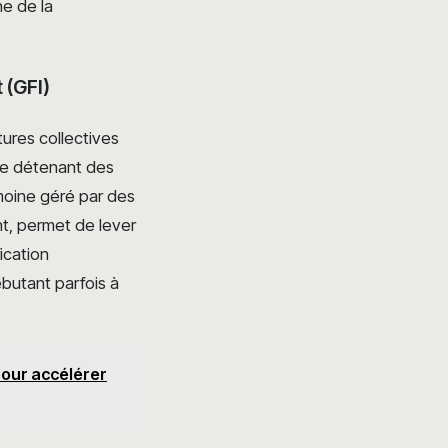
e de la
 (GFI)
tures collectives
le détenant des
moine géré par des
nt, permet de lever
ication
ébutant parfois à
pour accélérer