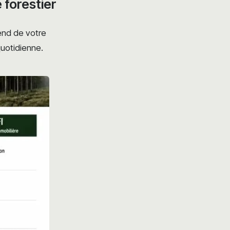
 forestier
pend de votre
quotidienne.