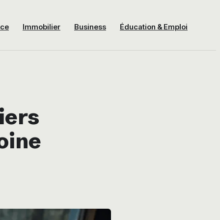
nce
Immobilier
Business
Éducation & Emploi
viers
oine