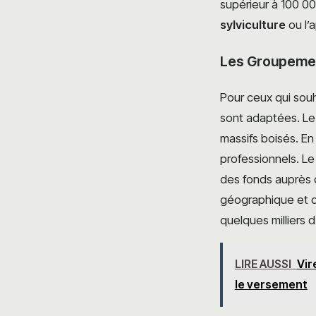
supérieur à 100 0
sylviculture
ou l’
Les Groupement
Pour ceux qui souh
sont adaptées. L
massifs boisés. E
professionnels. L
des fonds auprès d
géographique et d’
quelques milliers d
LIRE AUSSI
Vir
le versement