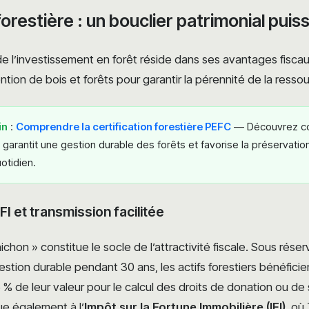
 forestière : un bouclier patrimonial puis
e l’investissement en forêt réside dans ses avantages fiscaux
tion de bois et forêts pour garantir la pérennité de la ressou
in
:
Comprendre la certification forestière PEFC
— Découvrez c
 garantit une gestion durable des forêts et favorise la préservatio
otidien.
FI et transmission facilitée
ichon » constitue le socle de l’attractivité fiscale. Sous réser
ion durable pendant 30 ans, les actifs forestiers bénéficie
% de leur valeur pour le calcul des droits de donation ou de
ue également à l’
Impôt sur la Fortune Immobilière (IFI)
, où