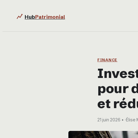
Hub
Patrimonial
FINANCE
Invest
pour d
et réd
21 juin 2026
·
Élise 