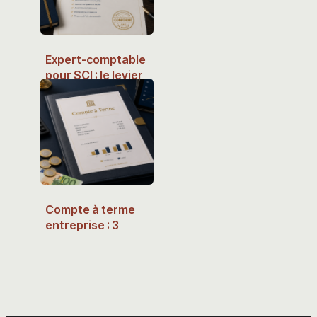
Expert-comptable
pour SCI : le levier
indispensable pour
sécuriser votre
patrimoine
immobilier
Compte à terme
entreprise : 3
structures de taux
pour faire
fructifier votre
trésorerie sans
risque