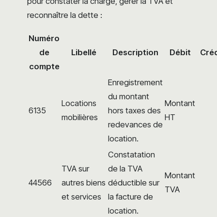
pour constater la charge, gérer la TVA et
reconnaître la dette :
Numéro
de
Libellé
Description
Débit
Créd
compte
Enregistrement
du montant
Locations
Montant
6135
hors taxes des
mobilières
HT
redevances de
location.
Constatation
TVA sur
de la TVA
Montant
44566
autres biens
déductible sur
TVA
et services
la facture de
location.