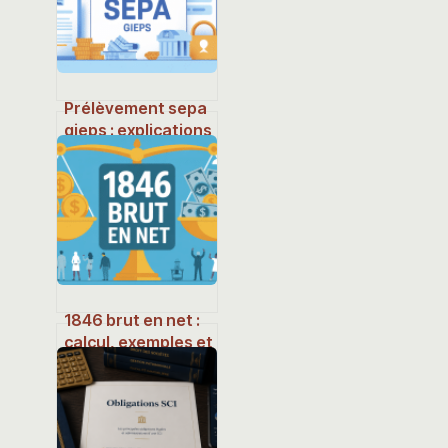
Prélèvement sepa
gieps : explications
claires, risques et
solutions
concrètes
1846 brut en net :
calcul, exemples et
conseils pour s’y
retrouver