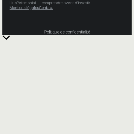
HubPatrimonial — comprendre avant d'investir
Mentions légales
Contact
Politique de confidentialité
Retour
en
haut