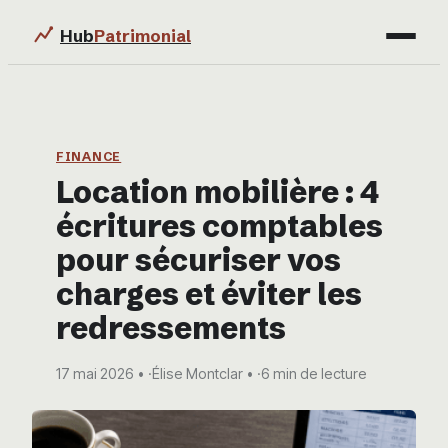
Hub
Patrimonial
Finance
Immobilier
FINANCE
Location mobilière : 4
Business
écritures comptables
Éducation & Emploi
pour sécuriser vos
charges et éviter les
redressements
17 mai 2026
·
Élise Montclar
·
6 min de lecture