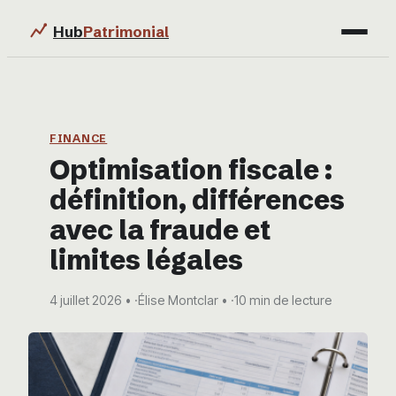
Hub
Patrimonial
Finance
Immobilier
FINANCE
Optimisation fiscale :
Business
définition, différences
Éducation & Emploi
avec la fraude et
limites légales
4 juillet 2026
·
Élise Montclar
·
10 min de lecture