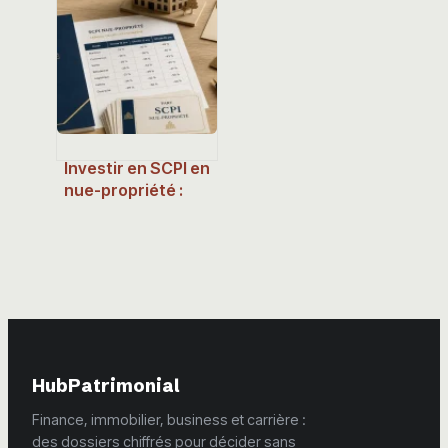
mesure votre
risque immobilier
et votre capacité
d’emprunt
Investir en SCPI en
nue-propriété :
jusqu’à 45 % de
décote pour bâtir
votre patrimoine
sans impôts
HubPatrimonial
Finance, immobilier, business et carrière :
des dossiers chiffrés pour décider sans