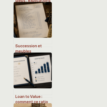
gieps : explications
claires, risques et
solutions
concrètes
Succession et
meubles
meublants : faut-il
choisir le forfait de
5 % ou l’inventaire
?
Loan to Value :
comment ce ratio