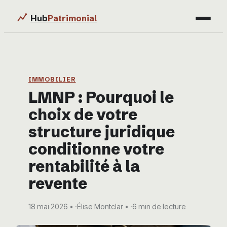
Hub
Patrimonial
Finance
Immobilier
IMMOBILIER
LMNP : Pourquoi le
Business
choix de votre
Éducation & Emploi
structure juridique
conditionne votre
rentabilité à la
revente
18 mai 2026
·
Élise Montclar
·
6 min de lecture