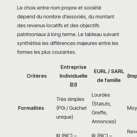
Le choix entre nom propre et société
dépend du nombre d’associés, du montant
des revenus locatifs et des objectifs
patrimoniaux à long terme. Le tableau suivant
synthétise les différences majeures entre les
formes les plus courantes.
Entreprise
EURL / SARL
Critères
Individuelle
(Im
de famille
(EI)
Lourdes
Très simples
(Statuts,
Formalités
(P0i / Guichet
Moy
Greffe,
unique)
Annonces)
Rev
IR (BIC) –
IR (BIC) –