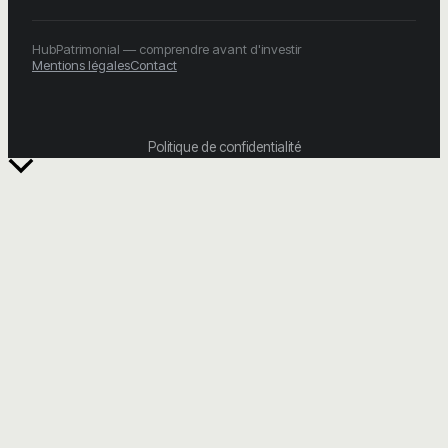
HubPatrimonial — comprendre avant d'investir
Mentions légales
Contact
Politique de confidentialité
Retour
en
haut