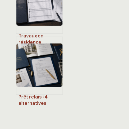
votre
investissement
Travaux en
résidence
principale :
comment
transformer vos
dépenses de
rénovation en
économies
d’impôts réelles ?
Prêt relais : 4
alternatives
concrètes pour
sécuriser votre
achat immobilier