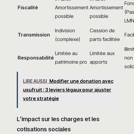
Fonc
Fiscalité
Amortissement
Amortissement
(Pa
possible
possible
LMN
Indivision
Cession de
Transmission
Faci
(complexe)
parts facilitée
Illim
Limitée au
Limitée aux
Responsabilité
non
patrimoine pro
apports
soli
LIRE AUSSI
Modifier une donation avec
usufruit : 3 leviers légaux pour ajuster
votre stratégie
L’impact sur les charges et les
cotisations sociales