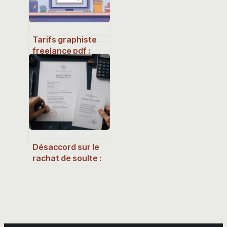
Tarifs graphiste
freelance pdf :
exemples concrets
et grilles à
télécharger
Désaccord sur le
rachat de soulte :
comment
débloquer la
situation sans
passer par le juge
?