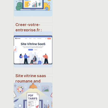
Creer-votre-
entreprise.fr :
comment tirer le
meilleur parti de la
plateforme
Site vitrine saas
roumane and
companies :
structure,
contenus et
bonnes pratiques