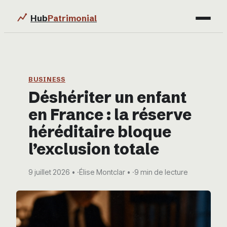
Hub
Patrimonial
Finance
Immobilier
BUSINESS
Déshériter un enfant
Business
en France : la réserve
Éducation & Emploi
héréditaire bloque
l’exclusion totale
9 juillet 2026
·
Élise Montclar
·
9 min de lecture