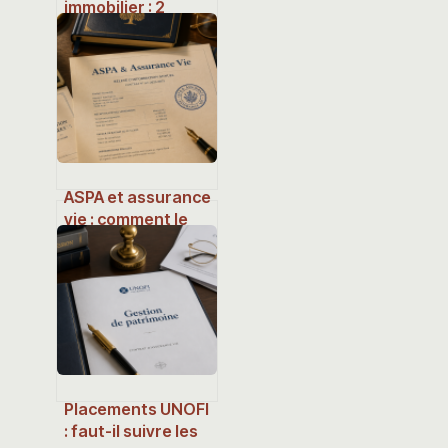
immobilier : 2
garanties socles
et 3 leviers pour
réduire vos
mensualités
ASPA et assurance
vie : comment le
calcul des 3 %
impacte votre
minimum vieillesse
Placements UNOFI
: faut-il suivre les