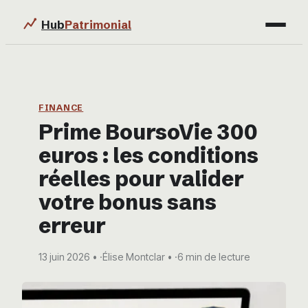
Hub
Patrimonial
Finance
Immobilier
FINANCE
Prime BoursoVie 300
Business
euros : les conditions
Éducation & Emploi
réelles pour valider
votre bonus sans
erreur
13 juin 2026
·
Élise Montclar
·
6 min de lecture