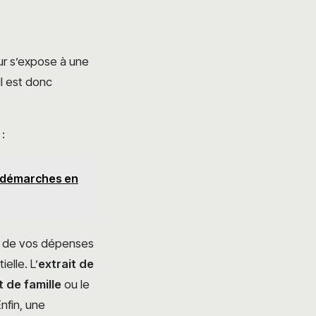
eur s’expose à une
l est donc
:
t démarches en
ail de vos dépenses
elle. L’
extrait de
et de famille
ou le
nfin, une