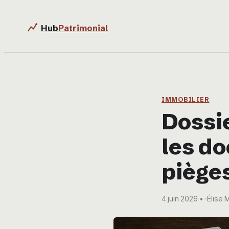
Hub
Patrimonial
IMMOBILIER
Dossie
les do
pièges
4 juin 2026
·
Élise 