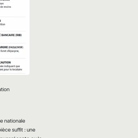
ation
te nationale
èce suffit : une