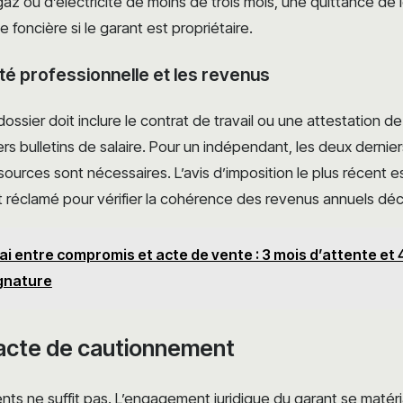
gaz ou d’électricité de moins de trois mois, une quittance de 
e foncière si le garant est propriétaire.
ité professionnelle et les revenus
 dossier doit inclure le contrat de travail ou une attestation de
ers bulletins de salaire. Pour un indépendant, les deux dernie
sources sont nécessaires. L’avis d’imposition le plus récent e
réclamé pour vérifier la cohérence des revenus annuels déc
ai entre compromis et acte de vente : 3 mois d’attente et 
ignature
l’acte de cautionnement
nts ne suffit pas. L’engagement juridique du garant se matérial