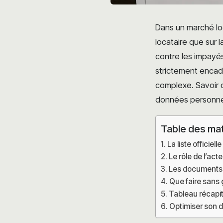
Dans un marché loc
locataire que sur l
contre les impayés.
strictement encadr
complexe. Savoir q
données personnel
Table des ma
La liste officiel
Le rôle de l’ac
Les documents s
Que faire sans 
Tableau récapit
Optimiser son d