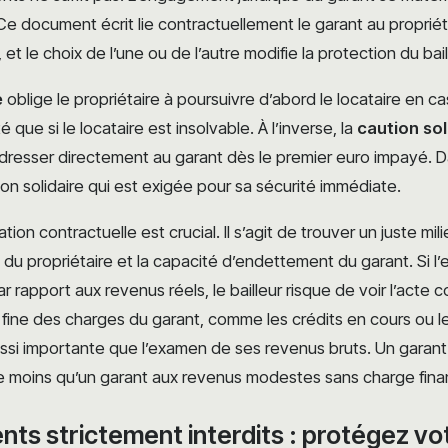
 Ce document écrit lie contractuellement le garant au propriéta
et le choix de l’une ou de l’autre modifie la protection du bail
e
oblige le propriétaire à poursuivre d’abord le locataire en c
té que si le locataire est insolvable. À l’inverse, la
caution sol
adresser directement au garant dès le premier euro impayé. D
tion solidaire qui est exigée pour sa sécurité immédiate.
ation contractuelle est crucial. Il s’agit de trouver un juste mil
e du propriétaire et la capacité d’endettement du garant. Si 
r rapport aux revenus réels, le bailleur risque de voir l’acte
e fine des charges du garant, comme les crédits en cours ou l
ssi importante que l’examen de ses revenus bruts. Un garant 
e moins qu’un garant aux revenus modestes sans charge fina
ts strictement interdits : protégez vot