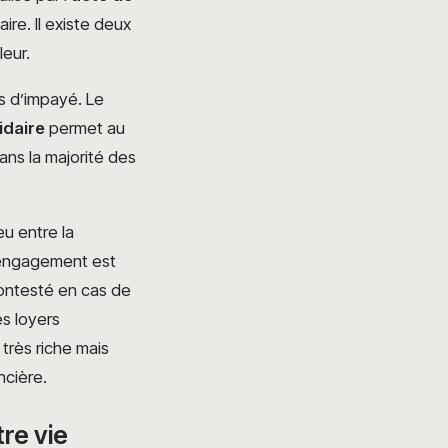
ire. Il existe deux
leur.
as d’impayé. Le
idaire
permet au
ans la majorité des
ieu entre la
l’engagement est
 contesté en cas de
es loyers
très riche mais
ncière.
re vie