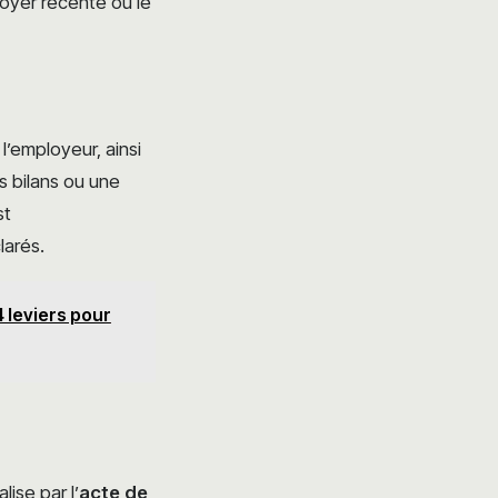
loyer récente ou le
 l’employeur, ainsi
rs bilans ou une
st
larés.
4 leviers pour
ise par l’
acte de