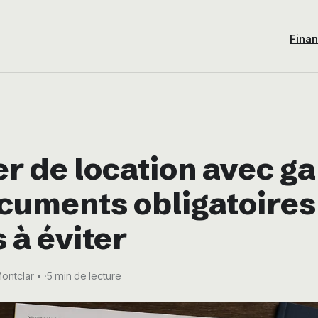
Fina
r de location avec ga
cuments obligatoires 
 à éviter
Montclar
·
5 min de lecture