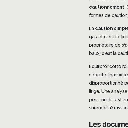
cautionnement
.
formes de caution, 
La
caution simpl
garant n’est sollici
propriétaire de s’
baux, c’est la cau
Équilibrer cette rel
sécurité financièr
disproportionné pa
litige. Une analys
personnels, est au
surendetté rassur
Les documen