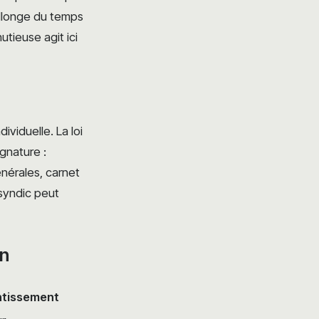
’allonge du temps
tieuse agit ici
viduelle. La loi
gnature :
nérales, carnet
 syndic peut
en
ntissement