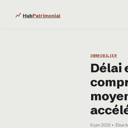
Hub
Patrimonial
IMMOBILIER
Délai 
compr
moyen
accél
9 juin 2026
·
Élise 