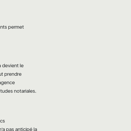
ments permet
 devient le
eut prendre
 agence
tudes notariales.
ics
’a pas anticipé la